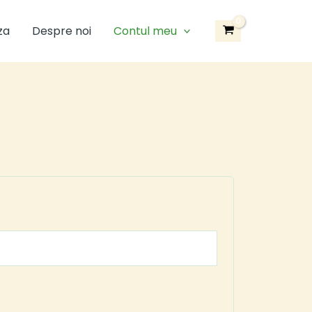
za
Despre noi
Contul meu
iu