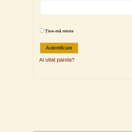
Ține-mă minte
Autentificare
Ai uitat parola?