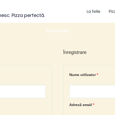
La felie
Piz
nesc. Pizza perfectă.
Contul meu
Înregistrare
Obligatoriu
Obligator
Nume utilizator
*
Adresă email
*