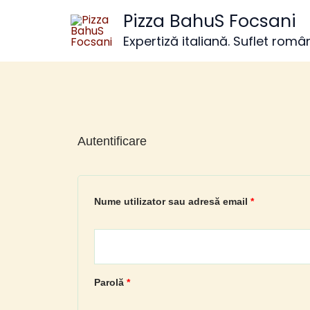
Skip
Pizza BahuS Focsani
to
Expertiză italiană. Suflet româ
content
Autentificare
Obligatoriu
Obligatoriu
Nume utilizator sau adresă email
*
Parolă
*