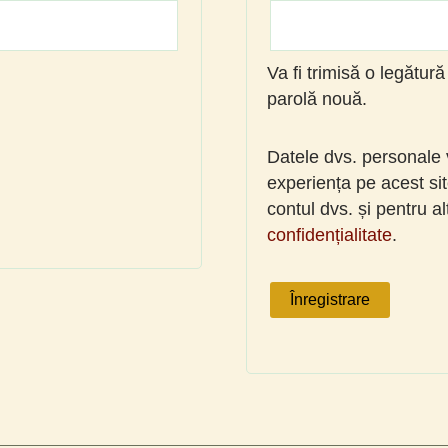
Va fi trimisă o legătur
parolă nouă.
Datele dvs. personale vo
experiența pe acest si
contul dvs. și pentru a
confidențialitate
.
Înregistrare